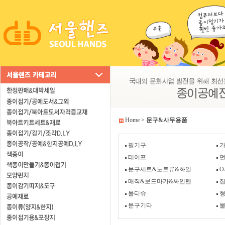
Home
>
문구&사무용품
필기구
가
테이프
문구세트&노트류&화일
O
매직&보드마카&싸인펜
물티슈
문구기타
물