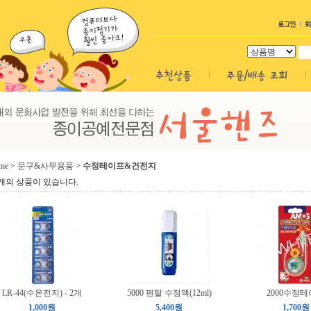
me
>
문구&사무용품
>
수정테이프&건전지
개의 상품이 있습니다.
LR-44(수은전지) - 2개
5000 펜탈 수정액(12ml)
2000수정
1,000원
5,400원
1,700원