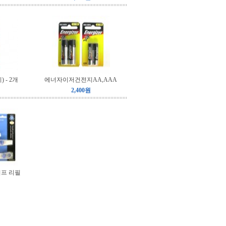
 - 2개
에너자이저건전지AA,AAA
2,400원
프 리필