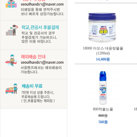
18000 아모스 대용량물풀
(1200ml)
14,400원
800착붙는풀
1
800원
560원