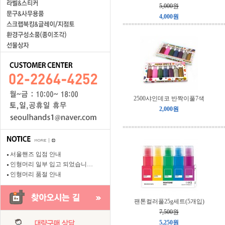
5,000원
4,000원
2500샤인데코 반짝이풀7색
2,000원
서울핸즈 입점 안내
인형머리 일부 입고 되었습니…
인형머리 품절 안내
팬톤컬러풀25g세트(5개입)
7,500원
5,250원