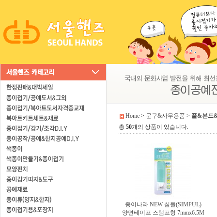
Home
>
문구&사무용품
>
풀&본드
총
50
개의 상품이 있습니다.
종이나라 NEW 심풀(SIMPUL)
양면테이프 스탬프형 7mmx6.5M