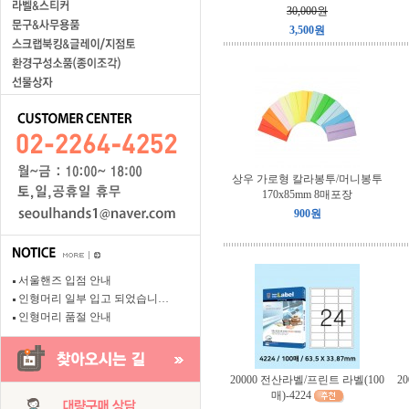
30,000원
3,500원
상우 가로형 칼라봉투/머니봉투
170x85mm 8매포장
900원
서울핸즈 입점 안내
인형머리 일부 입고 되었습니…
인형머리 품절 안내
20000 전산라벨/프린트 라벨(100
2
매)-4224