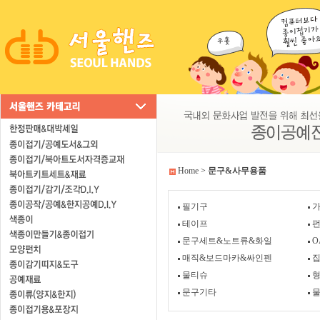
Home
>
문구&사무용품
필기구
가
테이프
문구세트&노트류&화일
O
매직&보드마카&싸인펜
물티슈
문구기타
물