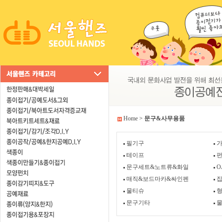
Home
>
문구&사무용품
필기구
가
테이프
문구세트&노트류&화일
O
매직&보드마카&싸인펜
물티슈
문구기타
물