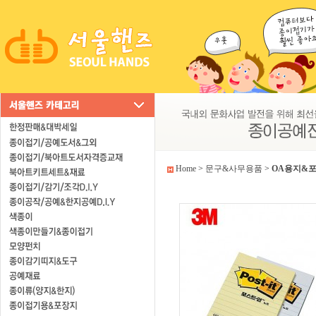
Home
>
문구&사무용품
>
OA용지&