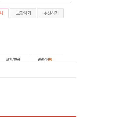
(
0
)