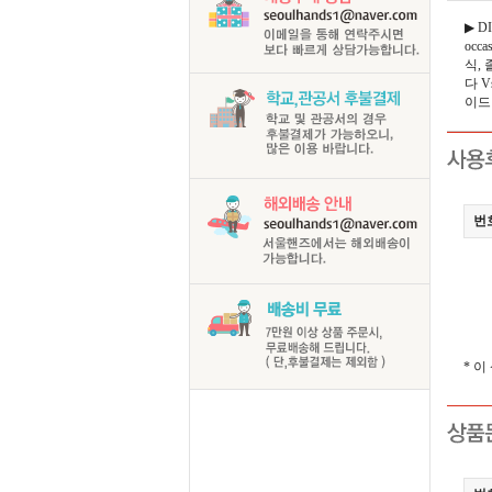
▶ D
occ
식, 
다 V
이드 
번
* 