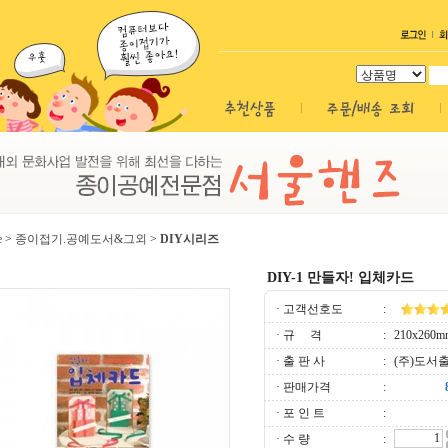
e
>
종이접기.공예도서&그외
>
DIY시리즈
DIY-1 만들자! 입체카드
· 고객선호도
:
· 규 격
:
210x260mm
· 출 판 사
:
(주)도서
· 판매가격
:
· 포 인 트
:
· 수 량
: