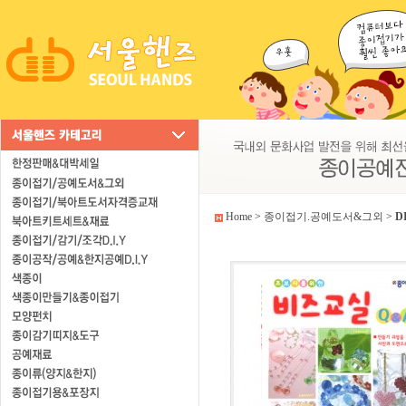
Home
>
종이접기.공예도서&그외
>
D