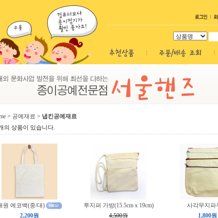
me
>
공예재료
>
냅킨공예재료
개의 상품이 있습니다.
대원 에코백(중/대)
투지퍼 가방(15.5cm x 19cm)
사각무지파
2,200원
4,500원
1,800원