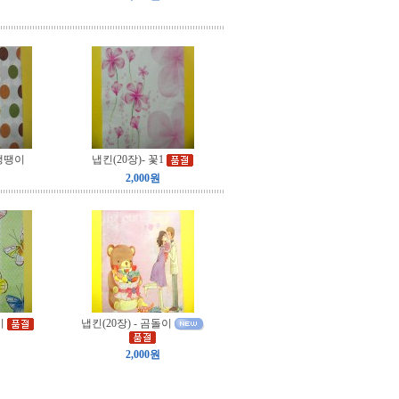
 땡땡이
냅킨(20장)- 꽃1
2,000원
비
냅킨(20장) - 곰돌이
2,000원