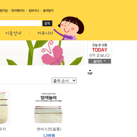
우치
캔버스천(필통)
1,500원