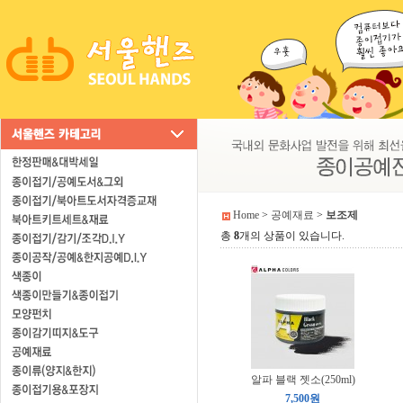
Home
>
공예재료
>
보조제
총
8
개의 상품이 있습니다.
알파 블랙 젯소(250ml)
7,500원