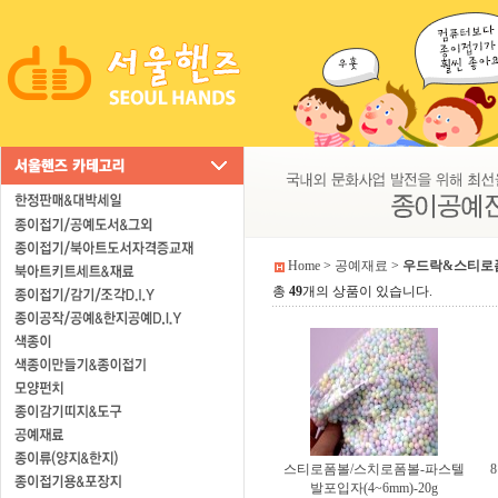
Home
>
공예재료
>
우드락&스티로
총
49
개의 상품이 있습니다.
스티로폼볼/스치로폼볼-파스텔
발포입자(4~6mm)-20g