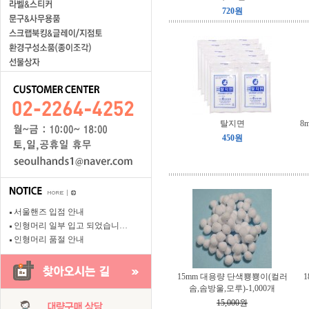
720원
탈지면
8
450원
서울핸즈 입점 안내
인형머리 일부 입고 되었습니…
인형머리 품절 안내
15mm 대용량 단색뿅뿅이(컬러
솜,솜방울,모루)-1,000개
15,000원