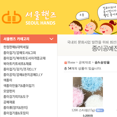
Home
>
공예재료
>
솜&솜방울
총
54
개의 상품이 있습니다.
1200 스타핑(15g)
1,200원