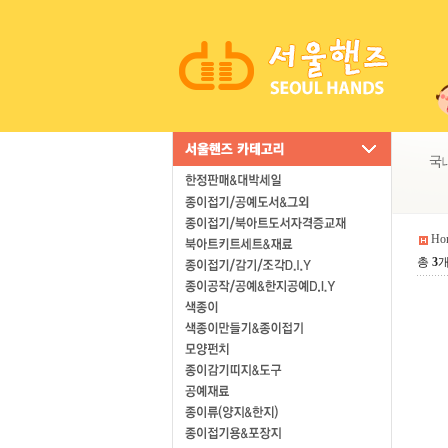
Ho
총
3
개