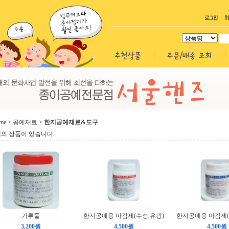
me
>
공예재료
>
한지공예재료&도구
의 상품이 있습니다.
가루풀
한지공예용 마감제(수성,유광)
한지공예용 마감제(
3,200원
4,500원
4,500원