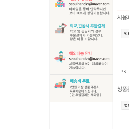
번
* 
번