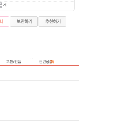
개
(
0
)