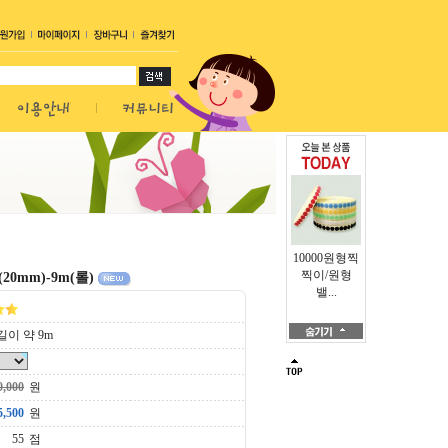
10000원형찍
찍이/원형
0mm)-9m(롤)
밸...
 길이 약 9m
원
원
점