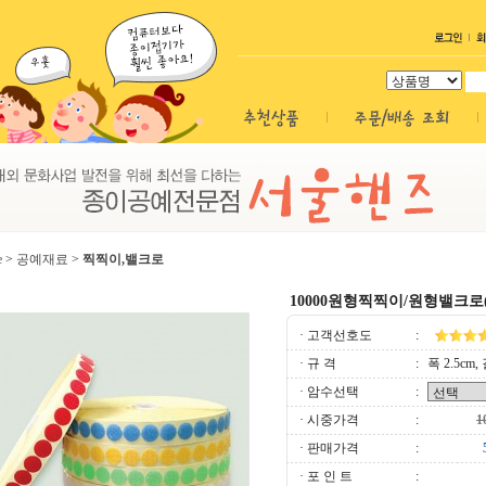
e
>
공예재료
>
찍찍이,밸크로
10000원형찍찍이/원형밸크로(2
· 고객선호도
:
· 규 격
:
폭 2.5cm,
· 암수선택
:
· 시중가격
:
· 판매가격
:
· 포 인 트
: