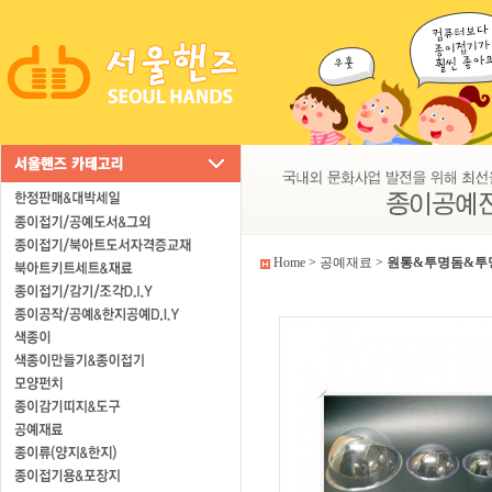
Home
>
공예재료
>
원통&투명돔&투