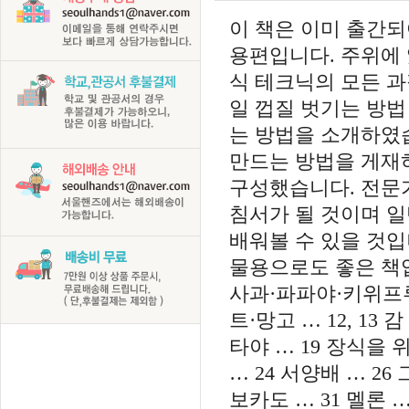
이 책은 이미 출간
용편입니다. 주위에 
식 테크닉의 모든 
일 껍질 벗기는 방법
는 방법을 소개하였습
만드는 방법을 게재하
구성했습니다. 전문
침서가 될 것이며 
배워볼 수 있을 것입
물용으로도 좋은 책입니
사과·파파야·키위프루
트·망고 … 12, 13 
타야 … 19 장식을 위
… 24 서양배 … 26
보카도 … 31 멜론 …