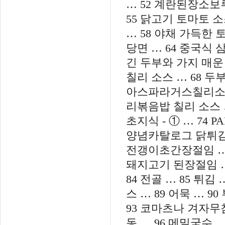
… 52 계란된장소보루
55 닭고기 토마토 
… 58 야채 가득한 토
당면 … 64 중국식 
긴 두부와 가지 매운 
칠리 소스 … 68 두
아스파라거스칠리소스볶
리볶음밥 칠리 소스 
초지식 - ① … 74
양념카탈로그 닭튀김 …
전갱이초간장절임 … 
돼지고기 된장절임 …
84 전골 … 85 튀김
스 … 89 어묵 … 
93 코마츠나 겨자무침
동 … 96 메밀국수