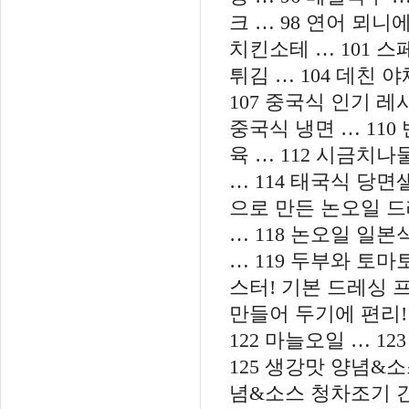
크 … 98 연어 뫼니
치킨소테 … 101 스
튀김 … 104 데친 
107 중국식 인기 레
중국식 냉면 … 110
육 … 112 시금치나
… 114 태국식 당면샐
으로 만든 논오일 드
… 118 논오일 일본
… 119 두부와 토마
스터! 기본 드레싱 프
만들어 두기에 편리
122 마늘오일 … 1
125 생강맛 양념&소
념&소스 청차조기 간장