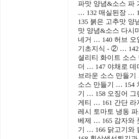
파맛 양념&소스 파 기
… 132 매실된장 …
135 붉은 고추맛 양
맛 양념&소스 다시마소
네거 … 140 허브 
기초지식 - ② … 1
셜리티 화이트 소스 
더 … 147 야채로 
브라운 소스 만들기 …
소스 만들기 … 15
기 … 158 오징어 그
게티 … 161 간단 
레시 토마토 냉동 파스
베제 … 165 감자와
기 … 166 닭고기와
168 흰살생선튀김과 