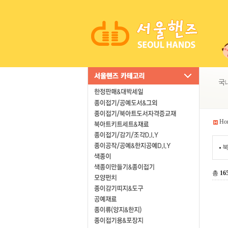
Ho
북
총
16