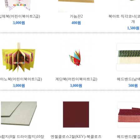
입체북(어린이북아트2급)
가늠끈2
북아트 직각코너(코
개
3,000원
400원
1,500원
아노북(어린이북아트1급)
계단북(어린이북아트1급)
헤드밴드(남색
3,000원
3,000원
500원
m합지(8절 드라이합지)10장
엔젤클로스2절(KEV)-북클로즈
헤드밴드(빨강