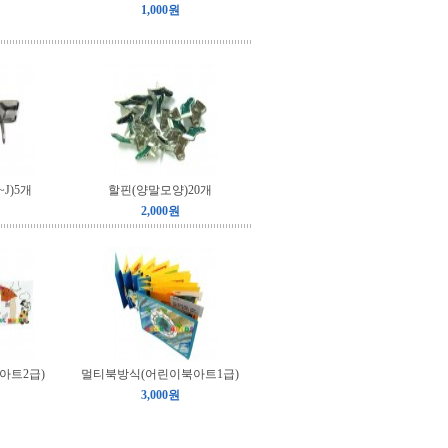
1,000원
J)5개
할핀(양말모양)20개
2,000원
아트2급)
멀티북방식(어린이북아트1급)
3,000원