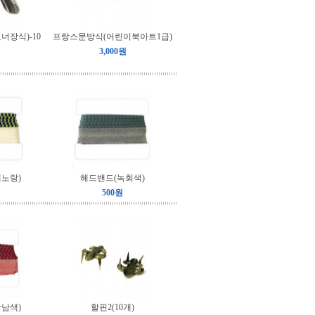
너장식)-10
프랑스문방식(어린이북아트1급)
3,000원
노랑)
헤드밴드(녹회색)
500원
남색)
할핀2(10개)