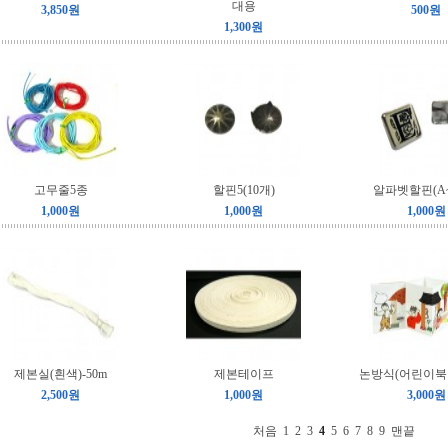
대용
3,850원
500원
1,300원
고무줄5종
할핀5(10개)
알파벳할핀(A~
1,000원
1,000원
1,000원
제본실(흰색)-50m
제본테이프
논방식(어린이북
2,500원
1,000원
3,000원
처음
1
2
3
4
5
6
7
8
9
맨끝